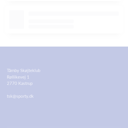
Tårnby Skøjteklub
Røllikevej 1
2770 Kastrup
tsk@sporty.dk