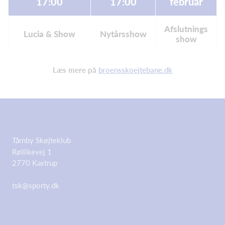
17:00
17:00
februar
Afslutnings
Lucia & Show
Nytårsshow
show
Læs mere på
broensskoejtebane.dk
Tårnby Skøjteklub
Røllikevej 1
2770 Kastrup
tsk@sporty.dk